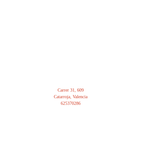
DIRECCIÓN
Carrer 31, 609
Catarroja, Valencia
625370286
HORARIO