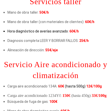
Servicios taller
Mano de obra taller:
50€/h
Mano de obra taller (con materiales de clientes):
60€/h
Hora diagnóstico de averías avanzado:
60€/h
Diagnosis completa LEER Y BORRAR FALLOS:
25€/h
Alineación de dirección:
55€/eje
Servicio Aire acondicionado y
climatización
Carga aire acondicionado 134A:
60€
(hasta 500g)
12€/100g
Carga aire acondicionado 1234Yf:
150€
(hasta 450g)
33€/100g
Búsqueda de fuga de gas:
1
00€
Mano de obra diagnóstico avería:
60€/h