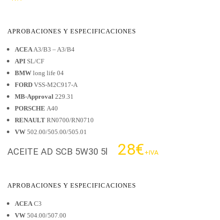
APROBACIONES Y ESPECIFICACIONES
ACEA
A3/B3 – A3/B4
API
SL/CF
BMW
long life 04
FORD
VSS-M2C917-A
MB-Approval
229.31
PORSCHE
A40
RENAULT
RN0700/RN0710
VW
502.00/505.00/505.01
28€
ACEITE AD SCB 5W30 5l
+IVA
APROBACIONES Y ESPECIFICACIONES
ACEA
C3
VW
504.00/507.00