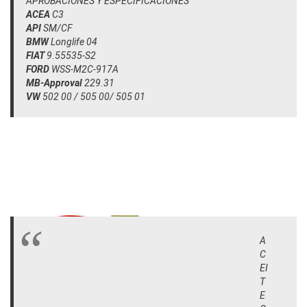
APROBACIONES Y ESPECIFICACIONES
ACEA
C3
API
SM/CF
BMW
Longlife 04
FIAT
9.55535-S2
FORD
WSS-M2C-917A
MB-Approval
229.31
VW
502 00 / 505 00/ 505 01
A
C
EI
T
E