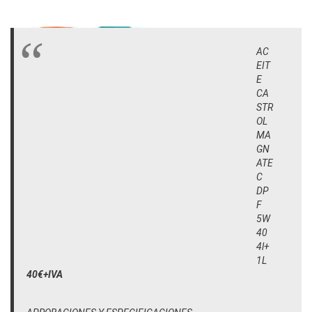
AC
EIT
E
CA
STR
OL
MA
GN
ATE
C
DP
F
5W
40
4l+
1L
40€+IVA