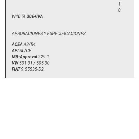
1
0
W40 5l
30€+IVA
APROBACIONES Y ESPECIFICACIONES
ACEA
A3/B4
API
SL/CF
MB-Approval
229.1
VW
501 01 / 505 00
FIAT
9.55535-D2