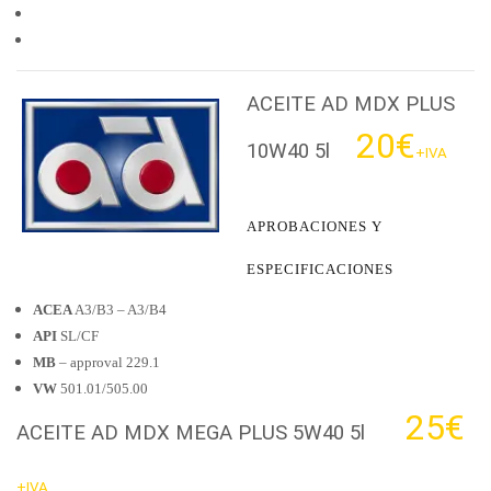
ACEITE AD MDX PLUS
20€
10W40 5l
+IVA
APROBACIONES Y
ESPECIFICACIONES
ACEA
A3/B3 – A3/B4
API
SL/CF
MB
– approval 229.1
VW
501.01/505.00
25€
ACEITE AD MDX MEGA PLUS 5W40 5l
+IVA