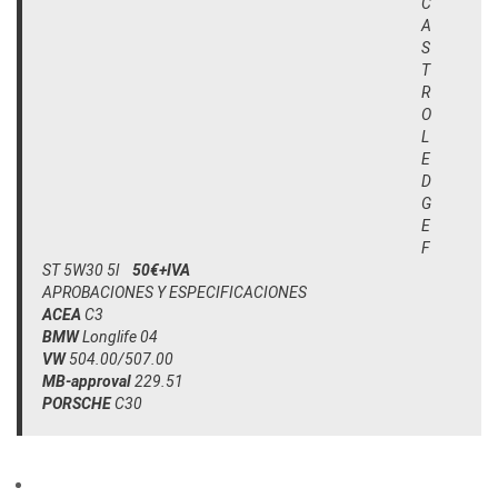
C
A
S
T
R
O
L
E
D
G
E
F
ST 5W30 5l
50€+IVA
APROBACIONES Y ESPECIFICACIONES
ACEA
C3
BMW
Longlife 04
VW
504.00/507.00
MB-approval
229.51
PORSCHE
C30