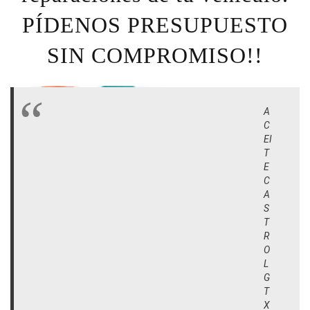
PÍDENOS PRESUPUESTO
SIN COMPROMISO!!
A
C
EI
T
E
C
A
S
T
R
O
L
G
T
X