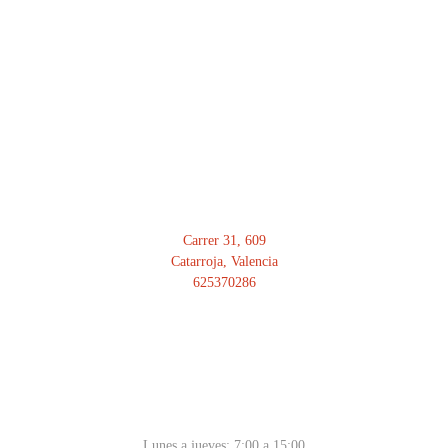
Carrer 31, 609
Catarroja, Valencia
625370286
HORARIO
Lunes a jueves: 7:00 a 15:00