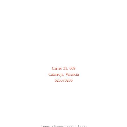
DIRECCIÓN
Carrer 31, 609
Catarroja, Valencia
625370286
HORARIO
Lunes a jueves: 7:00 a 15:00