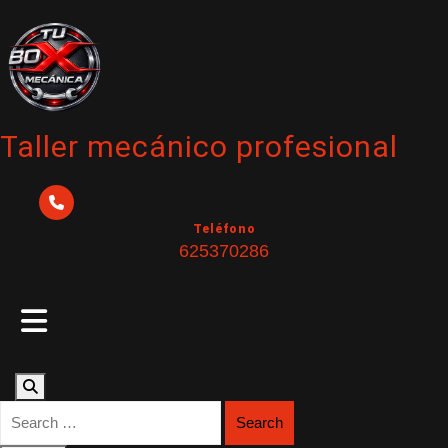
Skip
to
content
Taller mecánico profesional
Teléfono
625370286
Open
Button
Search