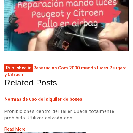
Navegación
Published in
Reparación Com 2000 mando luces Peugeot
y Citroen
de
Related Posts
entradas
Normas de uso del alquiler de boxes
Prohibiciones dentro del taller Queda totalmente
prohibido: Utilizar calzado con…
Read More